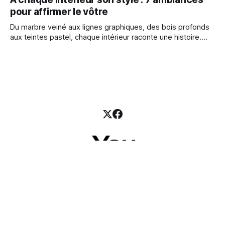
pour affirmer le vôtre
Du marbre veiné aux lignes graphiques, des bois profonds
aux teintes pastel, chaque intérieur raconte une histoire.
Éclat Rosé L’onyx rose rythme cet intérieur barcelonais du
sol au plafond, diffusant une lumière moirée et douce. Entre
classicisme revisité et modernité sensuelle, le marbre
s’accorde aux bois foncés, aux
RSS
&YOU NEWS
&YOU CITY
&YOU GUIDE
↑ haut
Status 99.9%