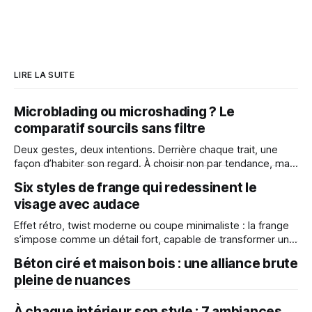
LIRE LA SUITE
Microblading ou microshading ? Le
comparatif sourcils sans filtre
Deux gestes, deux intentions. Derrière chaque trait, une
façon d’habiter son regard. À choisir non par tendance, mais
par affinité. Le maquillage semi-permanent des sourcils
Six styles de frange qui redessinent le
intrigue, séduit… et divise parfois. Si microblading et
visage avec audace
microshading reposent sur une base commune — l’insertion
d’un pigment sous la peau —, le
Effet rétro, twist moderne ou coupe minimaliste : la frange
s’impose comme un détail fort, capable de transformer une
allure. Elle structure, adoucit ou affirme un visage en un seul
Béton ciré et maison bois : une alliance brute
coup de ciseaux. Découvrez six styles de franges adaptés
pleine de nuances
à toutes les natures de cheveux pour transformer votre
look avec
À chaque intérieur son style : 7 ambiances