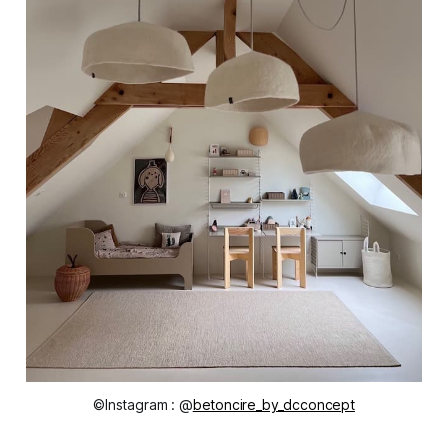
©Instagram : @
betoncire_by_dcconcept