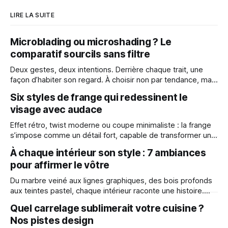
LIRE LA SUITE
Microblading ou microshading ? Le
comparatif sourcils sans filtre
Deux gestes, deux intentions. Derrière chaque trait, une
façon d’habiter son regard. À choisir non par tendance, mais
par affinité. Le maquillage semi-permanent des sourcils
Six styles de frange qui redessinent le
intrigue, séduit… et divise parfois. Si microblading et
visage avec audace
microshading reposent sur une base commune — l’insertion
d’un pigment sous la peau —, le
Effet rétro, twist moderne ou coupe minimaliste : la frange
s’impose comme un détail fort, capable de transformer une
allure. Elle structure, adoucit ou affirme un visage en un seul
À chaque intérieur son style : 7 ambiances
coup de ciseaux. Découvrez six styles de franges adaptés
pour affirmer le vôtre
à toutes les natures de cheveux pour transformer votre
look avec
Du marbre veiné aux lignes graphiques, des bois profonds
aux teintes pastel, chaque intérieur raconte une histoire.
Éclat Rosé L’onyx rose rythme cet intérieur barcelonais du
Quel carrelage sublimerait votre cuisine ?
sol au plafond, diffusant une lumière moirée et douce. Entre
Nos pistes design
classicisme revisité et modernité sensuelle, le marbre