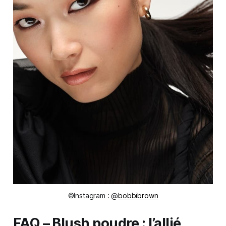
©Instagram : @
bobbibrown
FAQ – Blush poudre : l’allié