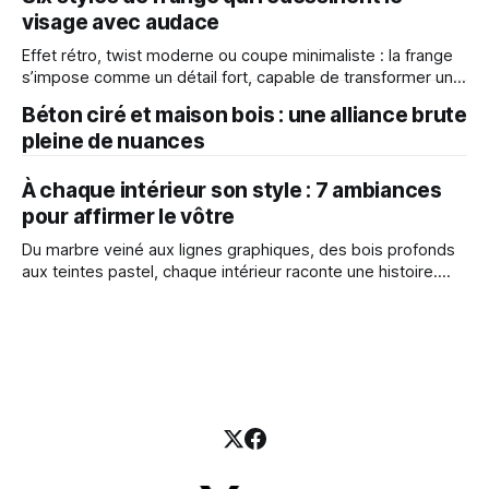
intrigue, séduit… et divise parfois. Si microblading et
visage avec audace
microshading reposent sur une base commune — l’insertion
d’un pigment sous la peau —, le
Effet rétro, twist moderne ou coupe minimaliste : la frange
s’impose comme un détail fort, capable de transformer une
allure. Elle structure, adoucit ou affirme un visage en un seul
Béton ciré et maison bois : une alliance brute
coup de ciseaux. Découvrez six styles de franges adaptés
pleine de nuances
à toutes les natures de cheveux pour transformer votre
look avec
À chaque intérieur son style : 7 ambiances
pour affirmer le vôtre
Du marbre veiné aux lignes graphiques, des bois profonds
aux teintes pastel, chaque intérieur raconte une histoire.
Éclat Rosé L’onyx rose rythme cet intérieur barcelonais du
sol au plafond, diffusant une lumière moirée et douce. Entre
classicisme revisité et modernité sensuelle, le marbre
s’accorde aux bois foncés, aux