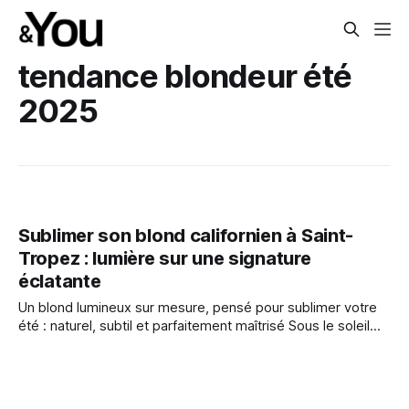
tendance blondeur été
2025
Sublimer son blond californien à Saint-
Tropez : lumière sur une signature
éclatante
Un blond lumineux sur mesure, pensé pour sublimer votre
été : naturel, subtil et parfaitement maîtrisé Sous le soleil
tropézien, le blond californien capte la lumière — il devient
une signature. Un éclat maîtrisé, naturel mais travaillé, qui
s’accorde à la mer, au vent, à la douceur des ruelles. À
Saint-