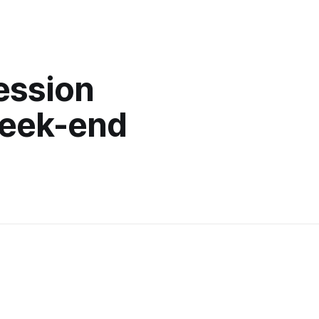
ession
week-end