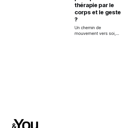
thérapie par le
corps et le geste
?
Un chemin de
mouvement vers soi,
entre rythme, voix et
bienveillance