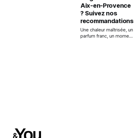
Aix-en-Provence
? Suivez nos
recommandations
Une chaleur maîtrisée, un
parfum franc, un moment
simple. À Aix, la grillade
s’invite à table comme
un geste d’été qu’on
partage sans détour.