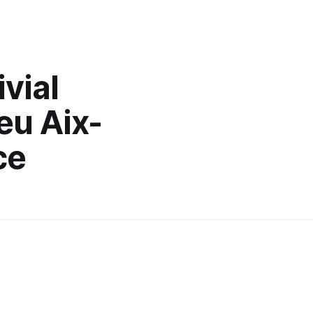
vial
eu Aix-
ce