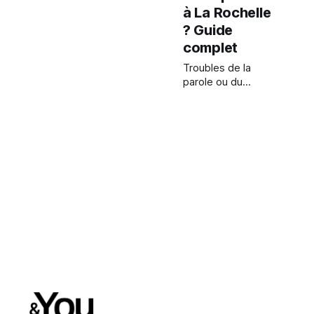
à La Rochelle
? Guide
complet
Troubles de la
parole ou du
langage : savoir
quand se faire
accompagner