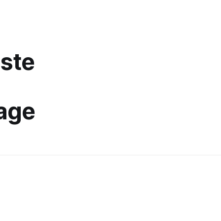
ste
age