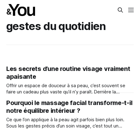
gestes du quotidien
Les secrets d’une routine visage vraiment
apaisante
Offrir un espace de douceur à sa peau, c’est souvent se
faire un cadeau plus vaste qu’il n’y paraît. Derrière la
simplicité d’un rituel, une forme de mieux-être se construit,
Pourquoi le massage facial transforme-t-il
chaque jour, avec calme.
notre équilibre intérieur ?
Ce que l’on applique à la peau agit parfois bien plus loin.
Sous les gestes précis d’un soin visage, c’est tout un
équilibre intérieur qui peut s’apaiser, circuler, se réveiller.