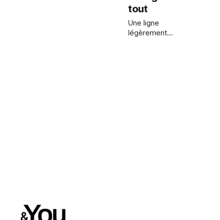
tout
Une ligne
légèrement
écourtée, un
arc
subtilement
revisité… et
c’est tout un
visage qui
semble plus
ouvert, plus
vif, presque
lifté.